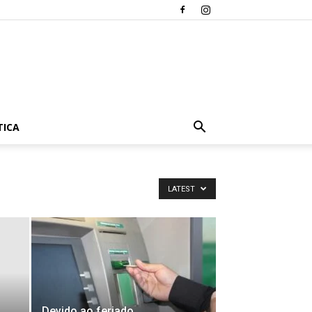
TICA
LATEST
Devido ao feriado,