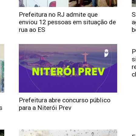
Prefeitura no RJ admite que
S
enviou 12 pessoas em situação de
a
rua ao ES
b
P
s
r
c
Prefeitura abre concurso público
s
para a Niterói Prev