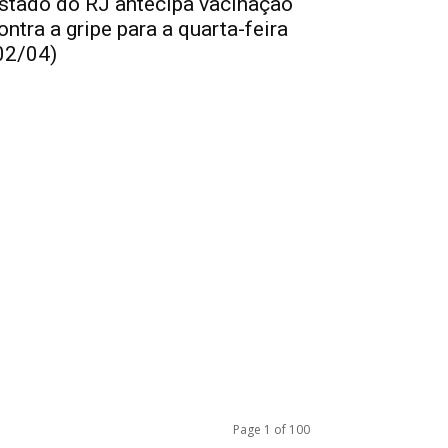
stado do RJ antecipa vacinação
ontra a gripe para a quarta-feira
02/04)
Page 1 of 100