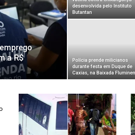
do
desenvolvida pelo Instituto
Butantan
Noroeste
e emprego
am a R$
Polícia prende milicianos
durante festa em Duque de
Caxias, na Baixada Flumine
o