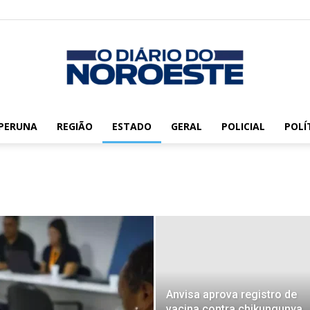
PERUNA
REGIÃO
ESTADO
GERAL
POLICIAL
POLÍ
O
Diário
Anvisa aprova registro de
vacina contra chikungunya