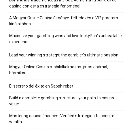
Domina las tragamonedas Melbet: Aumenta tu bankroll de
casino con esta estrategia fenomenal
A Magyar Online Casino élménye: felfedezés a VIP program
kínálatában
Maximize your gambling wins and love luckyPari’s unbeatable
experience
Lead your winning strategy: the gambler’s ultimate passion
Magyar Online Casino mobilalkalmazás: játssz bárhol,
bármikor!
El secreto del éxito en Sapphirebet
Build a complete gambling structure: your path to casino
value
Mastering casino finances: Verified strategies to acquire
wealth