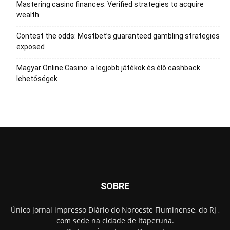
Mastering casino finances: Verified strategies to acquire
wealth
Contest the odds: Mostbet’s guaranteed gambling strategies
exposed
Magyar Online Casino: a legjobb játékok és élő cashback
lehetőségek
SOBRE
Único jornal impresso Diário do Noroeste Fluminense, do RJ ,
com sede na cidade de Itaperuna.