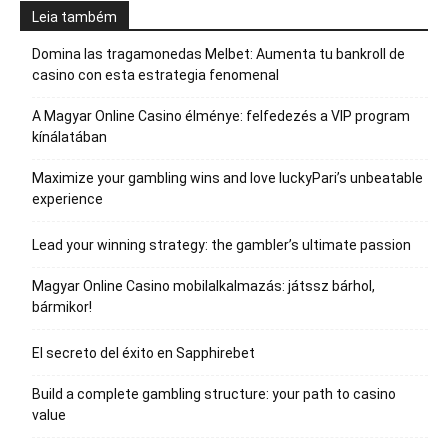
Leia também
Domina las tragamonedas Melbet: Aumenta tu bankroll de
casino con esta estrategia fenomenal
A Magyar Online Casino élménye: felfedezés a VIP program
kínálatában
Maximize your gambling wins and love luckyPari’s unbeatable
experience
Lead your winning strategy: the gambler’s ultimate passion
Magyar Online Casino mobilalkalmazás: játssz bárhol,
bármikor!
El secreto del éxito en Sapphirebet
Build a complete gambling structure: your path to casino
value