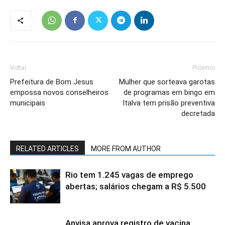
Voltar
Próximo
Prefeitura de Bom Jesus
Mulher que sorteava garotas
empossa novos conselheiros
de programas em bingo em
municipais
Italva tem prisão preventiva
decretada
RELATED ARTICLES
MORE FROM AUTHOR
Rio tem 1.245 vagas de emprego
abertas; salários chegam a R$ 5.500
Anvisa aprova registro de vacina