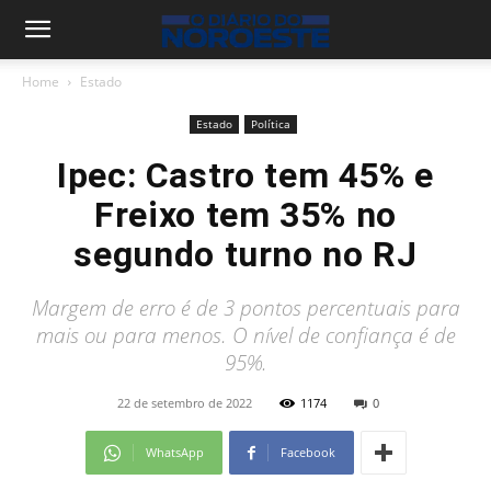
Home
Estado
Estado
Política
Ipec: Castro tem 45% e
Freixo tem 35% no
segundo turno no RJ
Margem de erro é de 3 pontos percentuais para
mais ou para menos. O nível de confiança é de
95%.
22 de setembro de 2022
1174
0
WhatsApp
Facebook