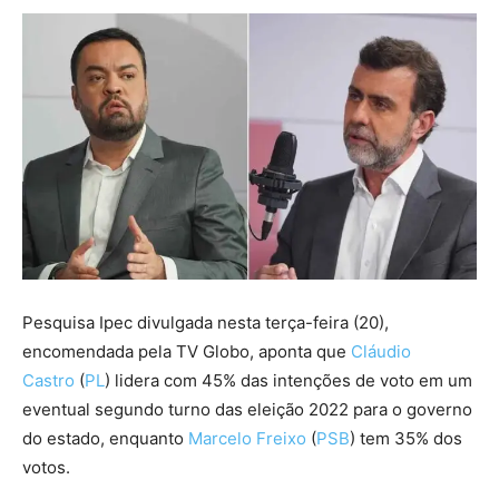
Pesquisa Ipec divulgada nesta terça-feira (20),
encomendada pela TV Globo, aponta que
Cláudio
Castro
(
PL
) lidera com 45% das intenções de voto em um
eventual segundo turno das eleição 2022 para o governo
do estado, enquanto
Marcelo Freixo
(
PSB
) tem 35% dos
votos.