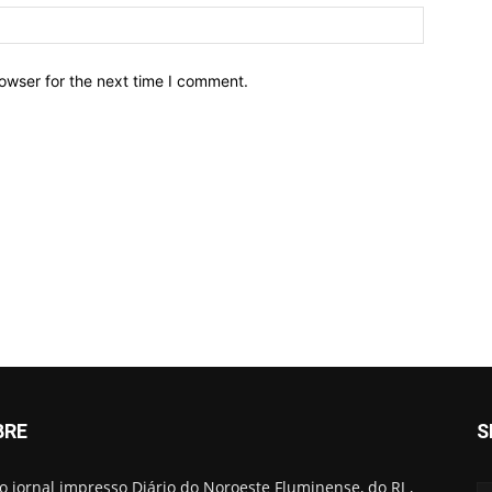
owser for the next time I comment.
BRE
S
o jornal impresso Diário do Noroeste Fluminense, do RJ ,