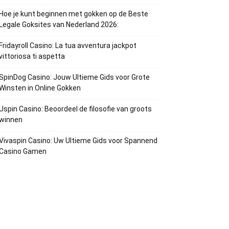
Hoe je kunt beginnen met gokken op de Beste
Legale Goksites van Nederland 2026:
Fridayroll Casino: La tua avventura jackpot
vittoriosa ti aspetta
SpinDog Casino: Jouw Ultieme Gids voor Grote
Winsten in Online Gokken
Uspin Casino: Beoordeel de filosofie van groots
winnen
Vivaspin Casino: Uw Ultieme Gids voor Spannend
Casino Gamen