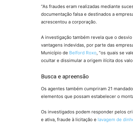
“As fraudes eram realizadas mediante suc
documentação falsa e destinados a empresa
acrescentou a corporação.
A investigação também revela que o desvi
vantagens indevidas, por parte das empres
Município de
Belford Roxo
, “os quais se v
ocultar e dissimular a origem ilícita dos va
Busca e apreensão
Os agentes também cumpriram 21 mandados 
elementos que possam estabelecer o montan
Os investigados podem responder pelos cri
e ativa, fraude à licitação e
lavagem de dinhe