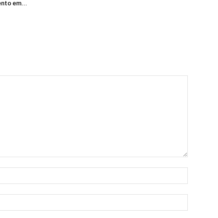
nto em...