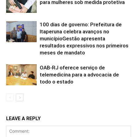
para mulheres sob medida protetiva
100 dias de governo: Prefeitura de
Itaperuna celebra avanços no
municípioGestão apresenta
resultados expressivos nos primeiros
meses de mandato
OAB-RJ oferece serviço de
telemedicina para a advocacia de
todo o estado
LEAVE A REPLY