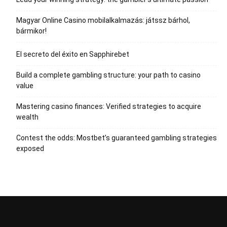
Magyar Online Casino mobilalkalmazás: játssz bárhol,
bármikor!
El secreto del éxito en Sapphirebet
Build a complete gambling structure: your path to casino
value
Mastering casino finances: Verified strategies to acquire
wealth
Contest the odds: Mostbet’s guaranteed gambling strategies
exposed