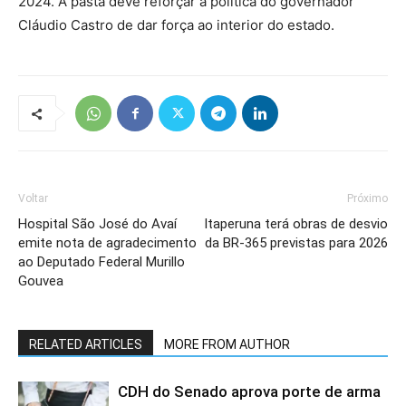
2024. A pasta deve reforçar a política do governador
Cláudio Castro de dar força ao interior do estado.
Voltar
Próximo
Hospital São José do Avaí
Itaperuna terá obras de desvio
emite nota de agradecimento
da BR-365 previstas para 2026
ao Deputado Federal Murillo
Gouvea
RELATED ARTICLES
MORE FROM AUTHOR
CDH do Senado aprova porte de arma