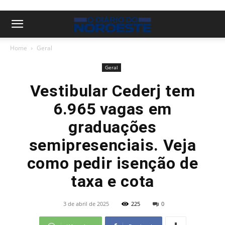
Home
Geral
Geral
Vestibular Cederj tem
6.965 vagas em
graduações
semipresenciais. Veja
como pedir isenção de
taxa e cota
3 de abril de 2025
225
0