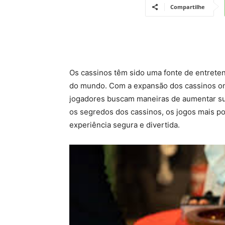
Compartilhe
Os cassinos têm sido uma fonte de entrete
do mundo. Com a expansão dos cassinos o
jogadores buscam maneiras de aumentar sua
os segredos dos cassinos, os jogos mais po
experiência segura e divertida.