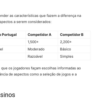
nder as características que fazem a diferença na
aspectos a serem considerados:
o Portugal
Competidor A
Competidor B
1,500+
2,200+
el
Moderado
Básico
Razoável
Simples
e que os jogadores façam escolhas informadas ao
ância de aspectos como a seleção de jogos e a
ssinos