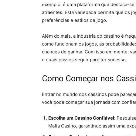
exemplo, é uma plataforma que destaca-se
atraentes. Esta variedade permite que os 
preferências e estilos de jogo.
Além do mais, a indústria do cassino é freq
como funcionam os jogos, as probabilidades
chances de ganhar. Com isso em mente, va
e quais passos seguir para ter sucesso.
Como Começar nos Cass
Entrar no mundo dos cassinos pode parecer
você pode começar sua jornada com confian
Escolha um Cassino Confiável:
Pesquise
Mafia Casino, garantindo assim uma expe