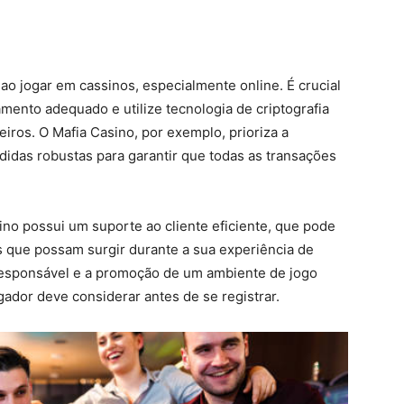
o jogar em cassinos, especialmente online. É crucial
mento adequado e utilize tecnologia de criptografia
iros. O Mafia Casino, por exemplo, prioriza a
idas robustas para garantir que todas as transações
sino possui um suporte ao cliente eficiente, que pode
 que possam surgir durante a sua experiência de
 responsável e a promoção de um ambiente de jogo
dor deve considerar antes de se registrar.