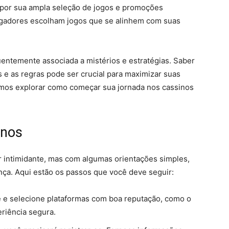
 por sua ampla seleção de jogos e promoções
jogadores escolham jogos que se alinhem com suas
uentemente associada a mistérios e estratégias. Saber
 e as regras pode ser crucial para maximizar suas
mos explorar como começar sua jornada nos cassinos
inos
 intimidante, mas com algumas orientações simples,
ça. Aqui estão os passos que você deve seguir:
 e selecione plataformas com boa reputação, como o
riência segura.