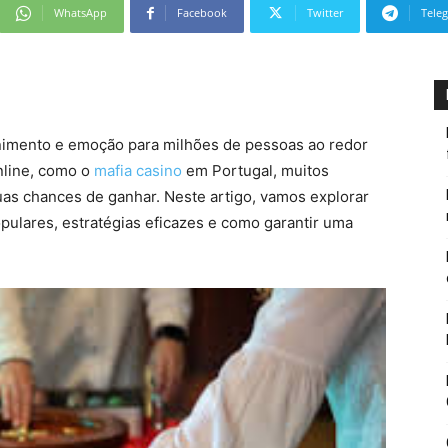
do
WhatsApp
Facebook
Twitter
Tele
Noroeste
nimento e emoção para milhões de pessoas ao redor
nline, como o
mafia casino
em Portugal, muitos
s chances de ganhar. Neste artigo, vamos explorar
pulares, estratégias eficazes e como garantir uma