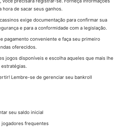
 você precisará registrar-se. Forneça informações
na hora de sacar seus ganhos.
 cassinos exige documentação para confirmar sua
segurança e para a conformidade com a legislação.
 pagamento conveniente e faça seu primeiro
indas oferecidos.
es jogos disponíveis e escolha aqueles que mais lhe
 estratégias.
ertir! Lembre-se de gerenciar seu bankroll
r seu saldo inicial
jogadores frequentes