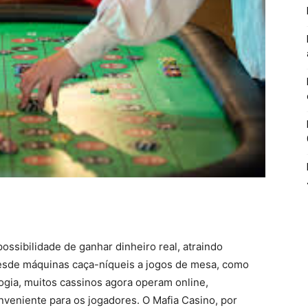
ssibilidade de ganhar dinheiro real, atraindo
esde máquinas caça-níqueis a jogos de mesa, como
ogia, muitos cassinos agora operam online,
veniente para os jogadores. O Mafia Casino, por