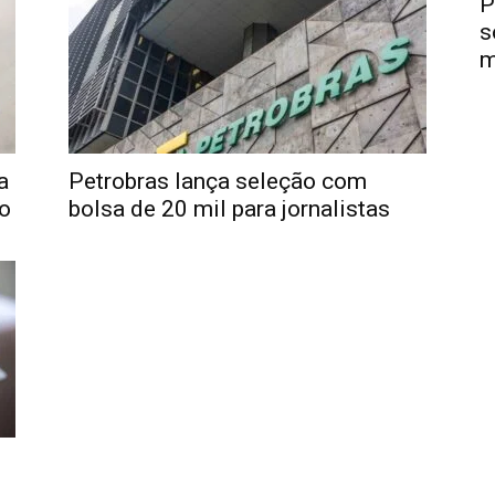
P
s
m
a
Petrobras lança seleção com
ro
bolsa de 20 mil para jornalistas