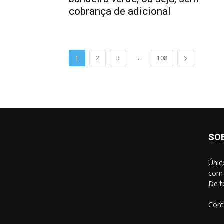
cobrança de adicional
...
1
2
3
108
SO
Únic
com 
De t
Cont