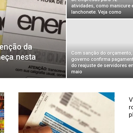
do
atividades, como manicure 
lanchonete. Veja como
Noroeste
isenção da
Com sanção do orçamento,
eça nesta
governo confirma pagamen
do reajuste de servidores e
maio
V
r
p