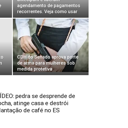
e
agendamento de pagamentos
recorrentes. Veja como usar
to
CDH do Senado aprova porte
m
de arma para mulheres sob
medida protetiva
ÍDEO: pedra se desprende de
ocha, atinge casa e destrói
lantação de café no ES