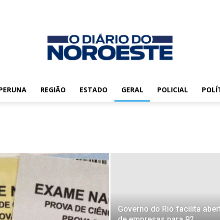
PERUNA
REGIÃO
ESTADO
GERAL
POLICIAL
POLÍ
O
Diário
Governo do Rio facilita aber
de empresas para 92