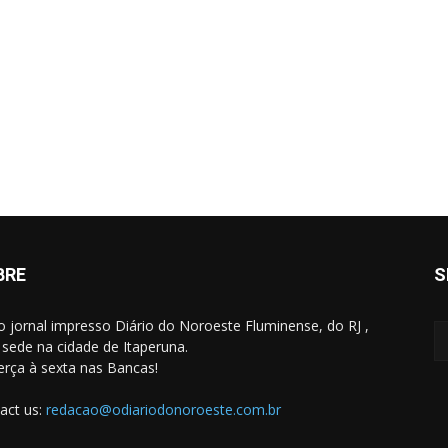
BRE
S
o jornal impresso Diário do Noroeste Fluminense, do RJ ,
sede na cidade de Itaperuna.
erça à sexta nas Bancas!
act us:
redacao@odiariodonoroeste.com.br