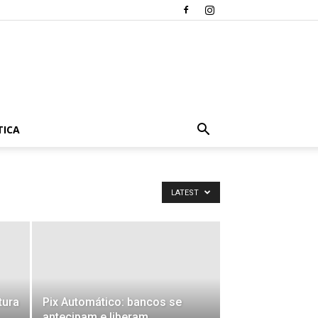
TICA
LATEST
tura
Pix Automático: bancos se
antecipam e liberam