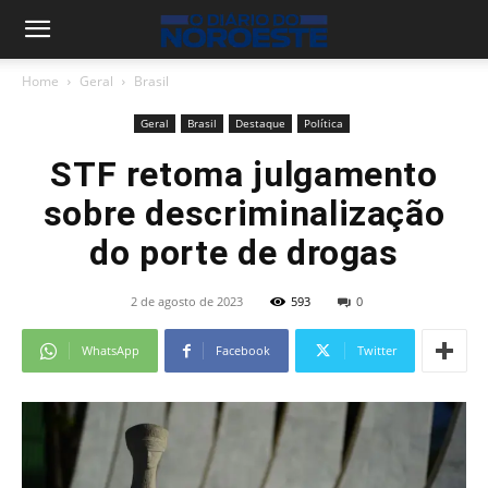
Home
Geral
Brasil
Geral
Brasil
Destaque
Política
STF retoma julgamento
sobre descriminalização
do porte de drogas
2 de agosto de 2023
593
0
WhatsApp
Facebook
Twitter